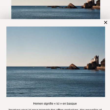
×
Hemen signifie « ici » en basque
Inscrivez-vous ici pour recevoir des offres exclusives, des
nouvelles et plus encore.
Email
OK
Français
Langue
English
Français
Découvrir
Points de vente
Livraisons
Retours
FAQ
Contact
CGV
Hemen signifie « ici » en basque