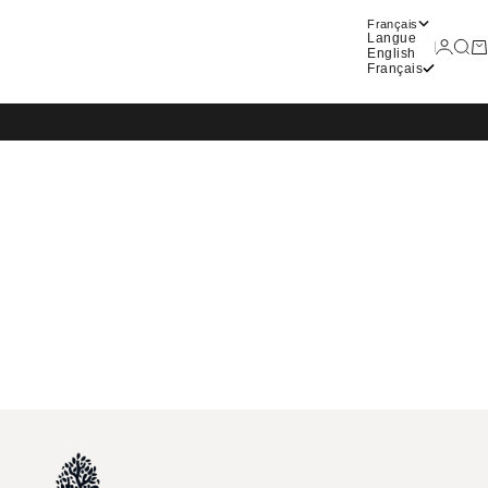
Français
Langue
Connex
Rech
Pa
English
Français